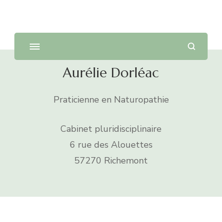
Aurélie Dorléac
Praticienne en naturopathie à Richemont
Aurélie Dorléac
Praticienne en Naturopathie
Cabinet pluridisciplinaire
6 rue des Alouettes
57270 Richemont