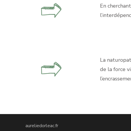
En cherchant
l’interdépend
La naturopat
de la force v
l’encrasseme
aureliedorleac.fr