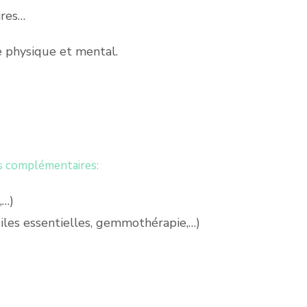
ires…
e physique et mental.
es complémentaires:
,…)
uiles essentielles, gemmothérapie,…)