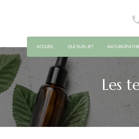
Praticienne en naturopathie à Richemont
Aurélie Dorléac
ACCUEIL
QUI SUIS-JE?
NATUROPATHI
Les t