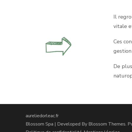
Il regr
vitale e
Ces con
gestion
De plus
naturop
aureliedorleac.fr
Blossom Spa | Developed By
Blossom Themes
. 