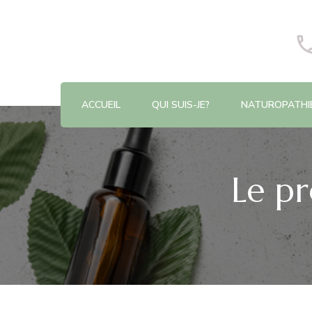
Praticienne en naturopathie à Richemont
Aurélie Dorléac
ACCUEIL
QUI SUIS-JE?
NATUROPATHI
Le p